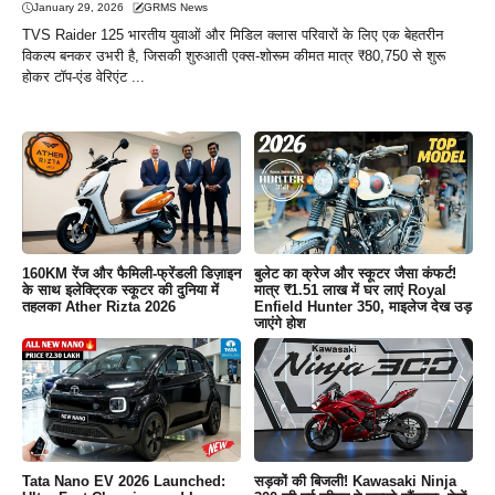
January 29, 2026
GRMS News
TVS Raider 125 भारतीय युवाओं और मिडिल क्लास परिवारों के लिए एक बेहतरीन
विकल्प बनकर उभरी है, जिसकी शुरुआती एक्स-शोरूम कीमत मात्र ₹80,750 से शुरू
होकर टॉप-एंड वेरिएंट ...
160KM रेंज और फैमिली-फ्रेंडली डिज़ाइन
बुलेट का क्रेज और स्कूटर जैसा कंफर्ट!
के साथ इलेक्ट्रिक स्कूटर की दुनिया में
मात्र ₹1.51 लाख में घर लाएं Royal
तहलका Ather Rizta 2026
Enfield Hunter 350, माइलेज देख उड़
जाएंगे होश
Tata Nano EV 2026 Launched:
सड़कों की बिजली! Kawasaki Ninja