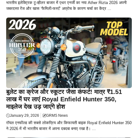
भारतीय इलेक्ट्रिक टू-व्हीलर बाजार में एथर एनर्जी का नया Ather Rizta 2026 अपनी
जबरदस्त रेंज और खास ‘फैमिली-फर्स्ट’ अप्रोच के कारण चर्चा का केंद्र ...
बुलेट का क्रेज और स्कूटर जैसा कंफर्ट! मात्र ₹1.51
लाख में घर लाएं Royal Enfield Hunter 350,
माइलेज देख उड़ जाएंगे होश
January 29, 2026
GRMS News
रॉयल एनफील्ड की सबसे लोकप्रिय और किफायती बाइक Royal Enfield Hunter 350
ने 2026 में भी भारतीय बाजार में अपना दबदबा बनाए रखा है। ...