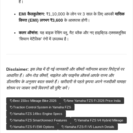
हैं।
EMI कैलकुलेशन:
₹1,10,000 के लोन पर 3 साल के लिए आपकी
मासिक
किस्त (EMI) लगभग ₹3,600
के आसपास होगी।
कलर ऑप्शंस:
यह बाइक रेसिंग ब्लू, मैट ब्लैक और नए हाइब्रिड-एक्सक्लूसिव
‘सियान मेटैलिक’ रंगों में उपलब्ध है।
Disclaimer:
इस लेख में दी गई जानकारी और कीमतें नवीनतम बाजार रिपोर्ट्स पर
आधारित हैं। ऑन-रोड कीमतें, माइलेज और फाइनेंस ऑफर्स आपके राज्य और
डीलरशिप के अनुसार बदल सकते हैं। खरीदारी से पहले कृपया अपने नजदीकी यामाहा
शोरूम पर जाकर सभी विवरणों की पुष्टि करें।
Best 150cc Mileage Bike 2026
New Yamaha FZS Fi 2026 Price India
Traction Control System in Yamaha FZS
Yamaha FZS 149cc Engine Specs
Yamaha FZS SmartXonnect Features
Yamaha FZS V4 Hybrid Mileage
Yamaha FZS-Fi EMI Options
Yamaha FZS-Fi V5 Launch Details