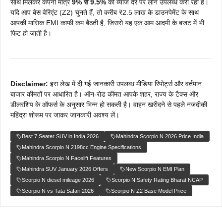
साथ मिलकर कंपनी मात्र
9% से 9.5%
की ब्याज दर पर लोन उपलब्ध करा रही है।
यदि आप बेस वेरिएंट (Z2) चुनते हैं, तो करीब ₹2.5 लाख के डाउनपेमेंट के साथ
आपकी मासिक EMI काफी कम बैठती है, जिससे यह एक आम आदमी के बजट में भी
फिट हो जाती है।
Disclaimer:
इस लेख में दी गई जानकारी उपलब्ध मीडिया रिपोर्ट्स और वर्तमान
बाजार कीमतों पर आधारित है। ऑन-रोड कीमत आपके शहर, राज्य के टैक्स और
डीलरशिप के ऑफर्स के अनुसार भिन्न हो सकती है। वाहन खरीदने से पहले नजदीकी
महिंद्रा शोरूम पर जाकर जानकारी अवश्य लें।
Best 7 Seater SUV in India 2026
Mahindra Scorpio N 2026 Price India
Mahindra Scorpio N 2198cc Engine Specifications
Mahindra Scorpio N Facelift Features
Mahindra SUV January 2026 Offers
New Scorpio N EMI Plan
Scorpio N diesel mileage 2026
Scorpio N Safety Rating Bharat NCAP
Scorpio N vs Tata Safari 2026
Scorpio N Z2 Base Model Price